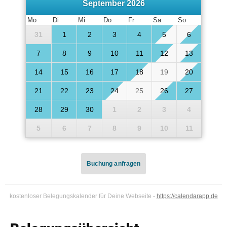
September 2026
Mo
Di
Mi
Do
Fr
Sa
So
31
1
2
3
4
5
6
7
8
9
10
11
12
13
14
15
16
17
18
19
20
21
22
23
24
25
26
27
28
29
30
1
2
3
4
5
6
7
8
9
10
11
Buchung anfragen
Buchung anfragen
kostenloser Belegungskalender für Deine Webseite -
https://calendarapp.de
Ihr Name