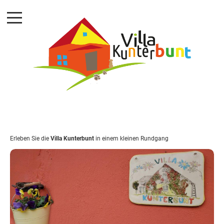
Navigation
Ferienhaus
überspringen
Umgebung
Ausstattung
Hausregeln
&
Preise
Erleben Sie die
Villa Kunterbunt
in einem kleinen Rundgang
Planen
&
Buchen
Kontakt