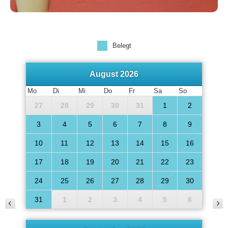
Guten Tag,
Belegt
lieber Gast!
August 2026
Herzlich Willkommen in der Villa
Mo
Di
Mi
Do
Fr
Sa
So
Kunterbunt
27
28
29
30
31
1
2
3
4
5
6
7
8
9
10
11
12
13
14
15
16
17
18
19
20
21
22
23
24
25
26
27
28
29
30
31
1
2
3
4
5
6