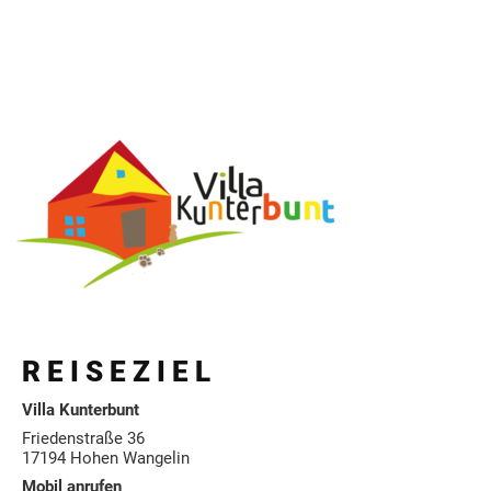
R E I S E Z I E L
Villa Kunterbunt
Friedenstraße 36
17194 Hohen Wangelin
Mobil anrufen