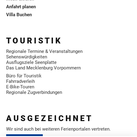
Anfahrt planen
Villa Buchen
T O U R I S T I K
Regionale Termine & Veranstaltungen
Sehenswürdigkeiten
Ausflugsziele Seenplatte
Das Land Mecklenburg Vorpommern
Büro für Touristik
Fahrradverleih
E-Bike-Touren
Regionale Zugverbindungen
A U S G E Z E I C H N E T
Wir sind auch bei weiteren Ferienportalen vertreten.